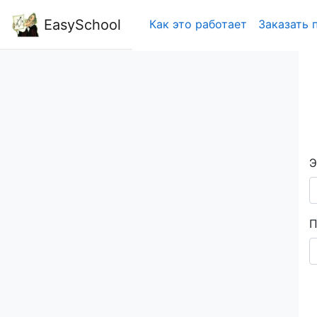
EasySchool
Как это работает
Заказать 
Э
П