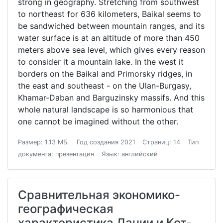
strong in geography. Stretching from southwest
to northeast for 636 kilometers, Baikal seems to
be sandwiched between mountain ranges, and its
water surface is at an altitude of more than 450
meters above sea level, which gives every reason
to consider it a mountain lake. In the west it
borders on the Baikal and Primorsky ridges, in
the east and southeast - on the Ulan-Burgasy,
Khamar-Daban and Barguzinsky massifs. And this
whole natural landscape is so harmonious that
one cannot be imagined without the other.
Размер: 1.13 МБ.
Год создания 2021
Страниц: 14
Тип
документа: презентация
Язык: английский
Сравнительная экономико-
географическая
характеристика Дании и Кот-