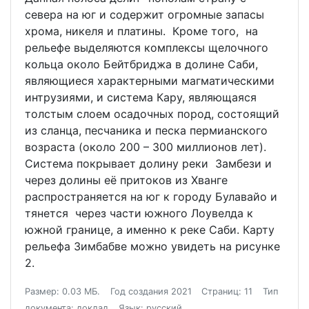
севера на юг и содержит огромные запасы
хрома, никеля и платины. Кроме того, на
рельефе выделяются комплексы щелочного
кольца около Бейтбриджа в долине Саби,
являющиеся характерными магматическими
интрузиями, и система Кару, являющаяся
толстым слоем осадочных пород, состоящий
из сланца, песчаника и песка пермианского
возраста (около 200 – 300 миллионов лет).
Система покрывает долину реки Замбези и
через долины её притоков из Хванге
распространяется на юг к городу Булавайо и
тянется через части южного Лоувелда к
южной границе, а именно к реке Саби. Карту
рельефа Зимбабве можно увидеть на рисунке
2.
Размер: 0.03 МБ.
Год создания 2021
Страниц: 11
Тип
документа: доклад
Язык: русский