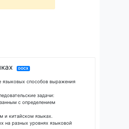
ыках
DOCX
ме языковых способов выражения
ледовательские задачи:
язанным с определением
м и китайском языках.
х на разных уровнях языковой