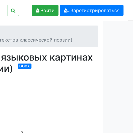
Войти
Зарегистрироваться
текстов классической поэзии)
 языковых картинах
зии)
DOCX