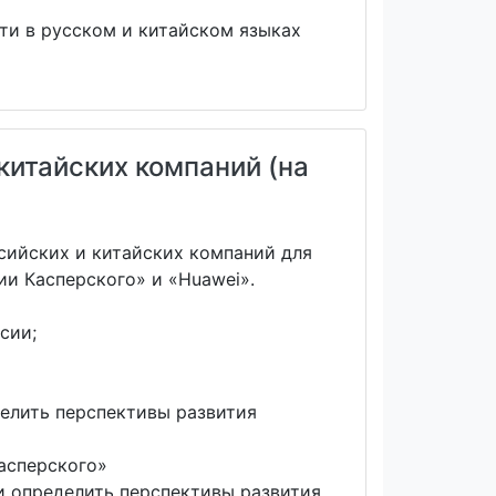
ти в русском и китайском языках
китайских компаний (на
сийских и китайских компаний для
и Касперского» и «Huawei».
сии;
делить перспективы развития
асперского»
и определить перспективы развития