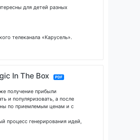
нтересны для детей разных
кого телеканала «Карусель».
ic In The Box
PDF
кже получение прибыли
ть и популяризовать, а после
ены по приемлемым ценам и с
й процесс генерирования идей,