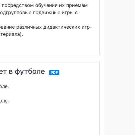
ет посредством обучения их приемам
подгрупповые подвижные игры с
ование различных дидактических игр-
териала).
ет в футболе
PDF
оле.
оле.