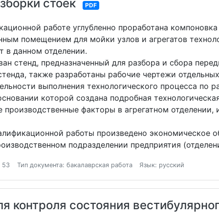
зборки стоек
PDF
кационной работе углубленно проработана компоновка 
нным помещением для мойки узлов и агрегатов технол
т в данном отделении.
ан стенд, предназначенный для разбора и сбора перед
тенда, также разработаны рабочие чертежи отдельных
ельности выполнения технологического процесса по р
основании которой создана подробная технологическая
 производственные факторы в агрегатном отделении,
алификационной работы произведено экономическое об
роизводственном подразделении предприятия (отделен
 53
Тип документа: бакалаврская работа
Язык: русский
ля контроля состояния вестибулярног