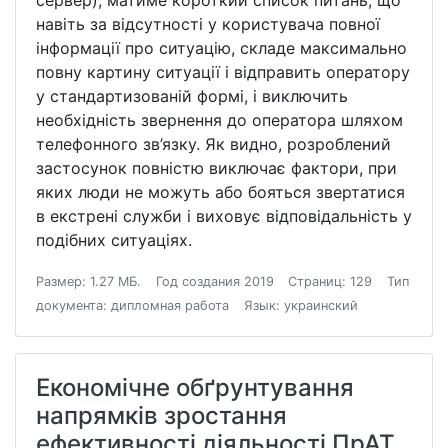
сервер), матиме короткий список питань, що
навіть за відсутності у користувача повної
інформації про ситуацію, складе максимально
повну картину ситуації і відправить оператору
у стандартизованій формі, і виключить
необхідність звернення до оператора шляхом
телефонного зв’язку. Як видно, розроблений
застосунок повністю виключає фактори, при
яких люди не можуть або бояться звертатися
в екстрені служби і виховує відповідальність у
подібних ситуаціях.
Размер: 1.27 МБ.
Год создания 2019
Страниц: 129
Тип
документа: дипломная работа
Язык: украинский
Економічне обґрунтування
напрямків зростання
ефективності діяльності ПрАТ