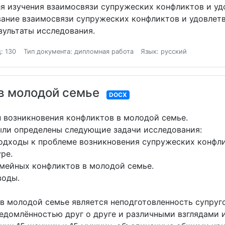
 изучения взаимосвязи супружеских конфликтов и уд
ание взаимосвязи супружеских конфликтов и удовлетв
ультаты исследования.
: 130
Тип документа: дипломная работа
Язык: русский
в молодой семье
DOCX
н возникновения конфликтов в молодой семье.
ыли определены следующие задачи исследования:
подходы к проблеме возникновения супружеских конфл
ре.
емейных конфликтов в молодой семье.
воды.
 молодой семье является неподготовленность супруго
едомлённостью друг о друге и различными взглядами и