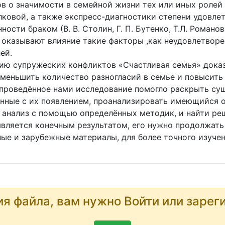
ов о значимости в семейной жизни тех или иных роле
олковой, а также экспресс-диагностики степени удовл
сти браком (В. В. Столин, Г. П. Бутенко, Т.Л. Романов
оказывают влияние такие факторы ,как неудовлетворе
ей.
ю супружеских конфликтов «Счастливая семья» доказа
меньшить количество разногласий в семье и повысить
о проведённое нами исследование помогло раскрыть с
анные с их появлением, проанализировать имеющийся 
й анализ с помощью определённых методик, и найти ре
вляется конечным результатом, его нужно продолжать 
ые и зарубежные материалы, для более точного изучен
ия файла, вам нужно Войти или зарег