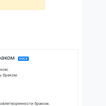
раком
DOCX
аком.
ь браком.
довлетворенности браком.