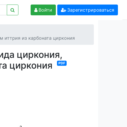
Войти
Зарегистрироваться
м иттрия из карбоната циркония
ида циркония,
та циркония
PDF