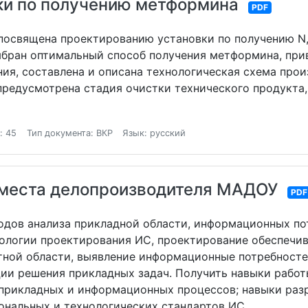
ки по получению метформина
PDF
посвящена проектированию установки по получению N
ыбран оптимальный способ получения метформина, при
ия, составлена и описана технологическая схема про
предусмотрена стадия очистки технического продукта,
: 45
Тип документа: ВКР
Язык: русский
 места делопроизводителя МАДОУ
PDF
одов анализа прикладной области, информационных п
нологии проектирования ИС, проектирование обеспечи
тной области, выявление информационные потребностей
ии решения прикладных задач. Получить навыки рабо
прикладных и информационных процессов; навыки раз
ональных и технологических стандартов ИС.