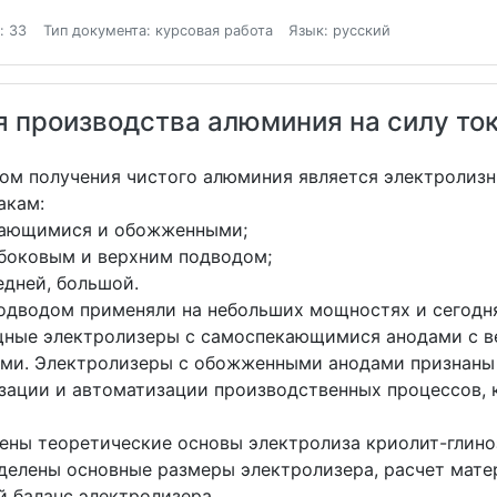
: 33
Тип документа: курсовая работа
Язык: русский
я производства алюминия на силу ток
м получения чистого алюминия является электролизн
акам:
игающимися и обожженными;
с боковым и верхним подводом;
редней, большой.
дводом применяли на небольших мощностях и сегодня
щные электролизеры с самоспекающимися анодами с в
ми. Электролизеры с обожженными анодами признаны 
изации и автоматизации производственных процессов,
ены теоретические основы электролиза криолит-глин
делены основные размеры электролизера, расчет мате
й баланс электролизера.