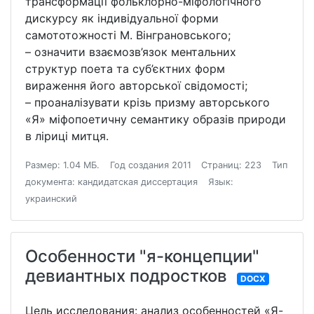
трансформації фольклорно-міфологічного
дискурсу як індивідуальної форми
самототожності М. Вінграновського;
– означити взаємозв’язок ментальних
структур поета та суб’єктних форм
вираження його авторської свідомості;
– проаналізувати крізь призму авторського
«Я» міфопоетичну семантику образів природи
в ліриці митця.
Размер: 1.04 МБ.
Год создания 2011
Страниц: 223
Тип
документа: кандидатская диссертация
Язык:
украинский
Особенности "я-концепции"
девиантных подростков
DOCX
Цель исследования: анализ особенностей «Я-