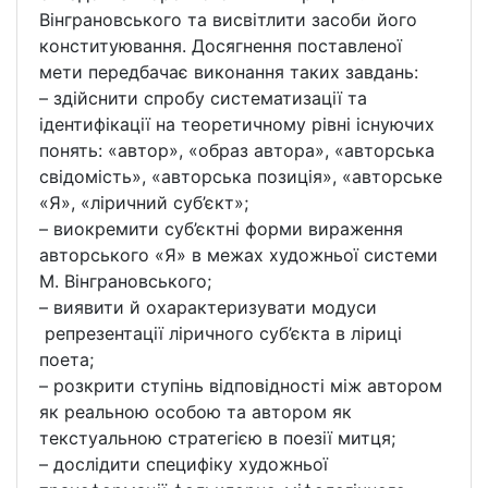
Вінграновського та висвітлити засоби його
конституювання. Досягнення поставленої
мети передбачає виконання таких завдань:
– здійснити спробу систематизації та
ідентифікації на теоретичному рівні існуючих
понять: «автор», «образ автора», «авторська
свідомість», «авторська позиція», «авторське
«Я», «ліричний суб’єкт»;
– виокремити суб’єктні форми вираження
авторського «Я» в межах художньої системи
М. Вінграновського;
– виявити й охарактеризувати модуси
репрезентації ліричного суб’єкта в ліриці
поета;
– розкрити ступінь відповідності між автором
як реальною особою та автором як
текстуальною стратегією в поезії митця;
– дослідити специфіку художньої