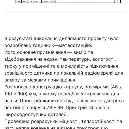
В результаті виконання дипломного проекту було
розроблено годинник—метеостанцію.
Його основне призначення — вимір та
відображення на екрані температури, вологості,
тиску у приміщенні та є можливість підключення
зовнішнього датчика по локальній радіомережі для
виміру за межами приміщення.
Розроблено конструкцію корпусу, розмірами (46 x
190 x 100) мм, в якому передбачені кріплення для
плати. Пристрій живиться від зовнішнього джерела
постійної напруги 7В – 9В. Пристрій зібрано з
широкодоступних деталей.
Проведено розрахунки міцності, теплостійкості та
часу напрацювання на відмову пристрою що