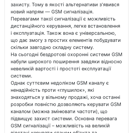
захисту. Тому в якості альтернативи з'явився
новий напрям — GSM сигналізація.
Перевагами такої сигналізації є можливість
дистанційного керування, легке встановлення
і експлуатація. Також вона є універсальною,
що дає змогу з простих елементів побудувати
скільки завгодно складну систему.
На сьогодні бездротові охоронні системи GSM
набули широкого поширення завдяки відносно
невеликій вартості і простоті експлуатації
системи.
Однак суттєвим недоліком GSM каналу є
ненадійність проти «глушилок», які
знаходяться у вільному продажі, хоча останні
розробки повністю дозволяють керувати GSM
каналом (можна змінювати частоти), що
підвищує захист системи. Основна перевага
GSM сигналізації – можливість на великій
відстані керувати станом об'єкта та