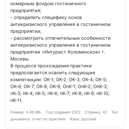
номерным фондом гостиничного
предприятия;
- определить специфику основ
антикризисного управления в гостиничном
предприятии;
- рассмотреть отличительные особенности
антикризисного управления в гостиничном
предприятии «Интурист Коломенское» г.
Москвы.
В процессе прохождения практики
предполагается освоить следующие
компетенции: ОК-1; ОК-2; ОК-3; ОК-4; ОК-5;
ОК-6; ОК-7; ОК-8; ОК-9; ОпК-1; ОпК-2; ОпК-3;
пК-3; пК-4; пК-5; пК-6; пК-7; пК-8; пК-9; пК-10;
пК-11.
Размер: 0.46 МБ.
Год создания 2022
Страниц: 42
Тип
документа: отчет по практике
Язык: русский