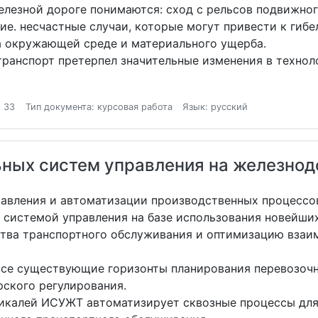
лезной дороге понимаются: сход с рельсов подвижного
гие. несчастные случаи, которые могут привести к гиб
а окружающей среде и материального ущерба.
ранспорт претерпел значительные изменения в техноло
 33
Тип документа: курсовая работа
Язык: русский
ьных систем управления на железно
равления и автоматизации производственных процесс
 системой управления на базе использования новейших
тва транспортного обслуживания и оптимизацию взаи
се существующие горизонты планирования перевозочно
рского регулирования.
тикалей ИСУЖТ автоматизирует сквозные процессы дл