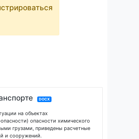
истрироваться
анспорте
DOCX
туации на объектах
опасности) опасности химического
ными грузами, приведены расчетные
ий и сооружений.