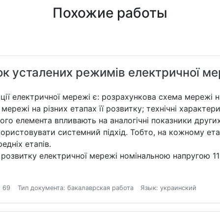
Похожие работы
ок усталених режимів електричної ме
ї електричної мережі є: розрахункова схема мережі на, 
мережі на різних етапах її розвитку; технічні характер
ного елемента впливають на аналогічні показники други
икористовувати системний підхід. Тобто, на кожному ет
едніх етапів.
 розвитку електричної мережі номінальною напругою 110
 69
Тип документа: бакалаврская работа
Язык: украинский