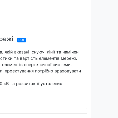
режі
PDF
якій вказані існуючі лінії та намічені
истики та вартість елементів мережі.
х елементів енергетичної системи.
апі проектування потрібно враховувати
 кВ та розвиток її усталених