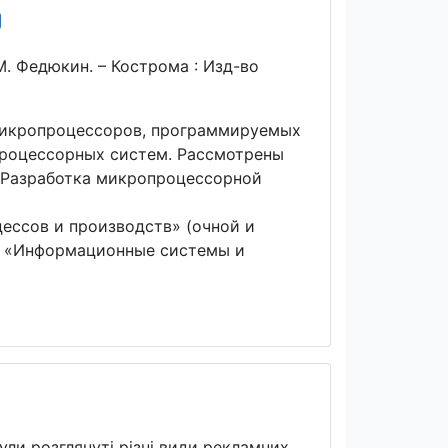
М. Федюкин. – Кострома : Изд-во
микропроцессоров, программируемых
процессорных систем. Рассмотрены
«Разработка микропроцессорной
ессов и производств» (очной и
1 «Информационные системы и
ули розглянуті різні види рекламних