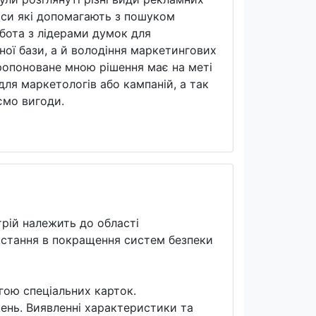
віси які допомагають з пошуком
обота з лідерами думок для
ної бази, а й володіння маркетингових
ропоноване мною рішення має на меті
для маркетологів або кампаній, а так
ємо вигоди.
рій належить до області
истання в покращення систем безпеки
ою спеціальних карток.
ень. Виявленні характеристики та