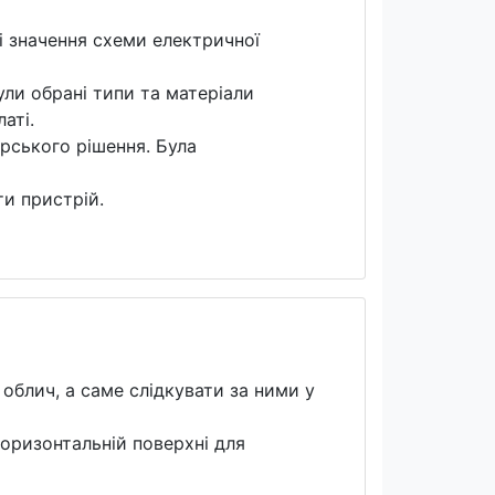
і значення схеми електричної
ули обрані типи та матеріали
аті.
рського рішення. Була
ти пристрій.
блич, а саме слідкувати за ними у
оризонтальній поверхні для