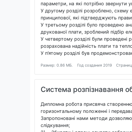
параметри, на які потрібно звернути у
У другому розділі розроблено, схему
принципової, які підтверджують прави
У третьому розділі було проведено ана
друкованої плати, зроблений підбір ел
У четвертому розділі були проведені 
розрахована надійність плати та теп
У п’ятому розділі був продемонстрова
Размер: 0.86 МБ.
Год создания 2019
Страниц
Система розпізнавання о
Дипломна робота присвяча створенню 
горизонтальному положенні і передава
Запропоновані нами методи дозволяють
слідкування;