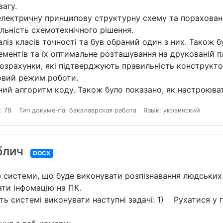
вагу.
 електричну принципову структурну схему та порахован
льність схемотехнічного рішення.
ліз класів точності та був обраний один з них. Також б
ементів та їх оптимальне розташування на друкованій пл
розрахунки, які підтверджують правильність конструкто
ловий режим роботи.
ний алгоритм коду. Також було показано, як настроюва
: 78
Тип документа: бакалаврская работа
Язык: украинский
блич
DOCX
системи, що буде виконувати розпізнавання людських о
ти інфомацію на ПК.
 системі виконувати наступні задачі: 1) Рухатися у г