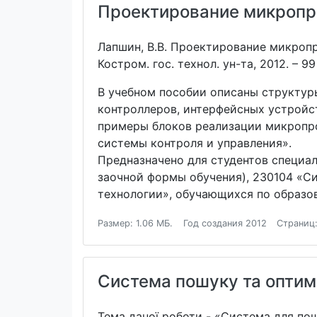
Проектирование микропро
Лапшин, В.В. Проектирование микропр
Костром. гос. технол. ун-та, 2012. – 99
В учебном пособии описаны структу
контроллеров, интерфейсных устройс
примеры блоков реализации микропр
системы контроля и управления».
Предназначено для студентов специа
заочной формы обучения), 230104 «
технологии», обучающихся по образо
Размер: 1.06 МБ.
Год создания 2012
Страниц:
Система пошуку та оптимі
Тема даної роботи - «Система для пошу