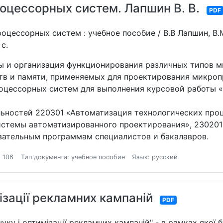
цессорных систем. Лапшин В. В.
PDF
оцессорных систем : учебное пособие / В.В Лапшин, В.
 с.
ры и организация функционирования различных типов 
тв и памяти, применяемых для проектирования микро
оцессорных систем для выполнения курсовой работы 
льностей 220301 «Автоматизация технологических проц
Системы автоматизированного проектирования», 23020
вательным программам специалистов и бакалавров.
 106
Тип документа: учебное пособие
Язык: русский
зації рекламних кампаній
PDF
ку і оптимізації рекламних кампаній" - в рамках якої б