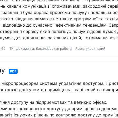
день канали комунікації зі споживачами, закордонні сер
ої завдання була обрана проблема пошуку і подальша р
такого завдання вимагає не тільки програмної та техніч
 відповідно до сучасних і ефективним тенденціям. Зап
 створення сервісу який полегшує пошук лідерів думок 
 думок для досягнення загальних цілей, і отримання вза
 69
Тип документа: бакалаврская работа
Язык: украинский
пу
PDF
 мікропроцесорна система управління доступом. Прист
онтролю доступом до приміщень. І націлений на викор
іння доступу на підприємствах та великих офісах.
еми контрольованого доступу до приміщень за допомог
аналіз існуючих рішень по контролю доступу до приміщ