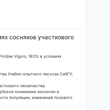
иях сосняков участкового
cidae Vigors, 1825) в условиях
тва Учебно-опытного лесхоза СибГУ;
асткового лесничества.
убокое понимание экологии и
ости популяции, изменений полового