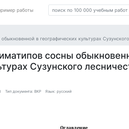
пример работы
обыкновенной в географических культурах Сузунског
иматипов сосны обыкновенн
ьтурах Сузунского лесниче
8
Тип документа: ВКР
Язык: русский