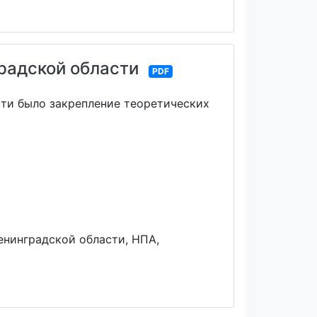
радской области
PDF
сти было закрепление теоретических
енинградской области, НПА,