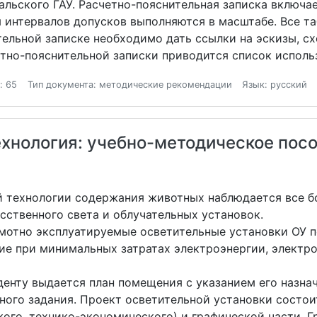
льского ГАУ. Расчетно-пояснительная записка включае
 интервалов допусков выполняются в масштабе. Все т
ельной записке необходимо дать ссылки на эскизы, сх
етно-пояснительной записки приводится список исполь
: 65
Тип документа: методические рекомендации
Язык: русский
ехнология: учебно-методическое пос
й технологии содержания животных наблюдается все б
сственного света и облучательных установок.
мотно эксплуатируемые осветительные установки ОУ 
ие при минимальных затратах электроэнергии, электр
енту выдается план помещения с указанием его назна
ого задания. Проект осветительной установки состои
кого, технико-экономического) и графической части. Г