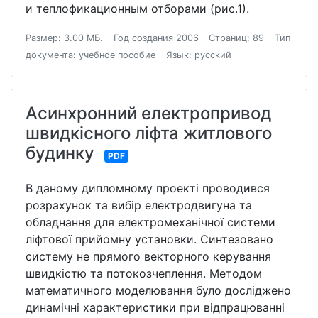
и теплофикационным отборами (рис.1).
Размер: 3.00 МБ.
Год создания 2006
Страниц: 89
Тип
документа: учебное пособие
Язык: русский
Асинхронний електропривод
швидкісного ліфта житлового
будинку
PDF
В даному дипломному проекті проводився
розрахунок та вибір електродвигуна та
обладнання для електромеханічної системи
ліфтової прийомну установки. Синтезовано
систему не прямого векторного керування
швидкістю та потокозчеплення. Методом
математичного моделювання було досліджено
динамічні характеристики при відпрацюванні