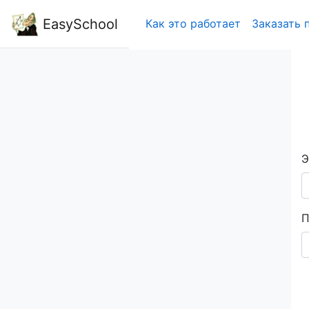
EasySchool
Как это работает
Заказать 
Э
П