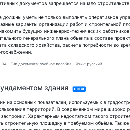
ативных документов запрещается начало строительств
а должны уметь не только выполнять оперативное упр
разные варианты организации работ и строительной п
знакомить будущих инженерно-технических работников
ельного генерального плана объекта в составе проек
та складского хозяйства, расчета потребности во вре
ргоснабжении.
: 94
Тип документа: учебное пособие
Язык: русский
фундаментом здания
DOCX
ин из основных показателей, используемых в градостр
льзования территорий. В современном мире широко р
 застройки. Характерным недостатком такого строите
ть строительную площадку в требуемом объёме. Также 