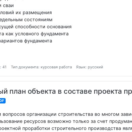
и сваи
словий их размещения
редельным состояниям
есущей способности основания
нта как условного фундамента
 вариантов фундамента
: 41
Тип документа: курсовая работа
Язык: русский
 план объекта в составе проекта пр
DF
 вопросов организации строительства во многом завис
ьзование ресурсов возможно только за счет продуман
роектной проработки строительного производства яв