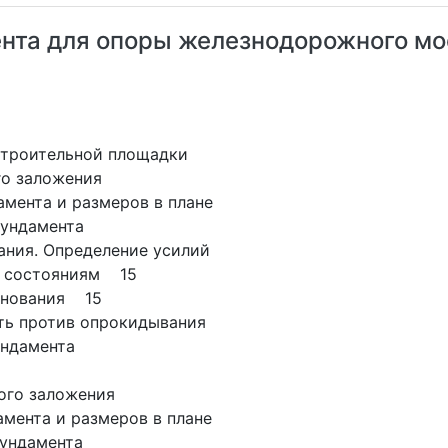
нта для опоры железнодорожного мо
строительной площадки
го заложения
амента и размеров в плане
фундамента
тания. Определение усилий
м состояниям 15
основания 15
сть против опрокидывания
ундамента
ого заложения
амента и размеров в плане
фундамента