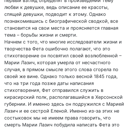
первый взгляд определят в произведении тему
любви к девушке, ведь описание ее красоты,
спящей девушки, подводит к этому. Однако
познакомившись с биографической сводкой, все
становится на свои места и проясняется главная
тема – борьбы жизни и смерти.
Начнем с того, что многие исследователи жизни и
творчества Фета ошибочно полагают, что это
стихотворение он посвятил своей возлюбленной –
Марии Лазич, которая умерла от несчастного
случая, в прямом смысле этого слова сгорела по
своей же вине. Однако только весной 1845 года,
что на три года позже даты написания
стихотворения, Фет отправился служить в
кирасирский полк, располагавшийся в Херсонской
губернии. И именно здесь он подружился с Марией
Лазич и ее сестрой Еленой. Именно из-за этих не
состыковок мы не имеем права говорить, что
смерть Марии Лазич побудила написать Фета это