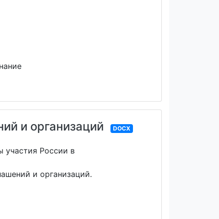
знание
ий и организаций
DOCX
 участия России в
лашений и организаций.