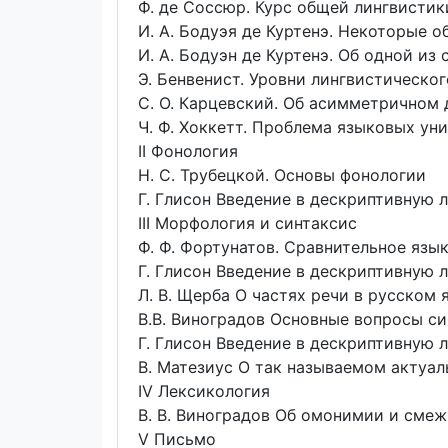
Ф. де Соссюр. Курс общей лингвистик
И. А. Бодуэя де Куртенэ. Некоторые 
И. А. Бодуэн де Куртенэ. Об одной из
Э. Бенвенист. Уровни лингвистическог
С. О. Карцевский. Об асимметричном 
Ч. Ф. Хоккетт. Проблема языковых ун
II Фонология
Н. С. Трубецкой. Основы фонологии
Г. Глисон Введение в дескриптивную 
III Морфология и синтаксис
Ф. Ф. Фортунатов. Сравнительное язы
Г. Глисон Введение в дескриптивную 
Л. В. Щерба О частях речи в русском 
В.В. Виноградов Основные вопросы си
Г. Глисон Введение в дескриптивную 
В. Матезиус О так называемом актуа
IV Лексикология
В. В. Виноградов Об омонимии и сме
V Письмо