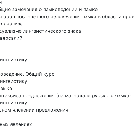
и
общие замечания о языковедении и языке
 сторон постепенного человечения языка в области про
о анализа
дуализме лингвистического знака
иверсалий
лингвистику
коведение. Общий курс
лингвистику
языке
нтаксиса предложения (на материале русского языка)
лингвистику
льном членении предложения
жных явлениях