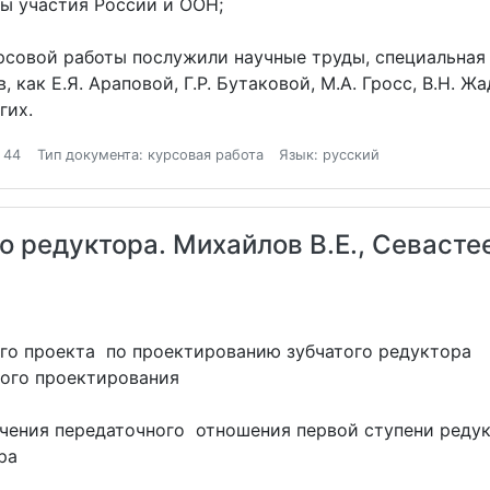
вы участия России и ООН;
рсовой работы послужили научные труды, специальная
как Е.Я. Араповой, Г.Р. Бутаковой, М.А. Гросс, В.Н. Жад
гих.
 44
Тип документа: курсовая работа
Язык: русский
о редуктора. Михайлов В.Е., Севасте
ого проекта по проектированию зубчатого редуктора
вого проектирования
ачения передаточного отношения первой ступени реду
ра