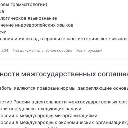
сновы грамматологии)
ка
ологическое языкознание
зучение индоевропейских языков
ечи
ования и их вклад в сравнительно-историческое языко
: 204
Тип документа: учебное пособие
Язык: русский
ьности межгосударственных соглашен
боты являются правовые нормы, закрепляющие основы
астие России в деятельности межгосударственных сог
ыли определены следующие задачи:
России с международными организациями;
 России в международных экономических организациях;