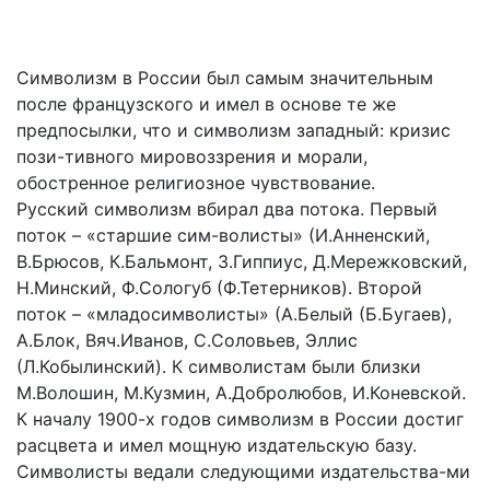
Символизм в России был самым значительным
после французского и имел в основе те же
предпосылки, что и символизм западный: кризис
пози-тивного мировоззрения и морали,
обостренное религиозное чувствование.
Русский символизм вбирал два потока. Первый
поток – «старшие сим-волисты» (И.Анненский,
В.Брюсов, К.Бальмонт, З.Гиппиус, Д.Мережковский,
Н.Минский, Ф.Сологуб (Ф.Тетерников). Второй
поток – «младосимволисты» (А.Белый (Б.Бугаев),
А.Блок, Вяч.Иванов, С.Соловьев, Эллис
(Л.Кобылинский). К символистам были близки
М.Волошин, М.Кузмин, А.Добролюбов, И.Коневской.
К началу 1900-х годов символизм в России достиг
расцвета и имел мощную издательскую базу.
Символисты ведали следующими издательства-ми