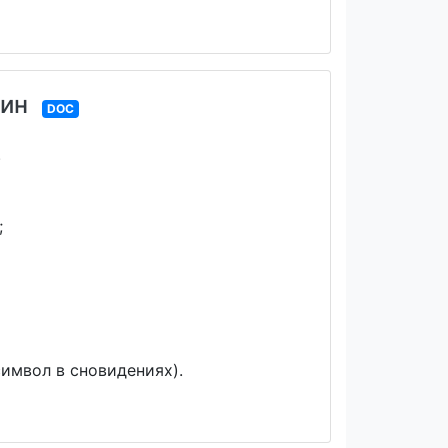
щин
DOC
.
;
символ в сновидениях).