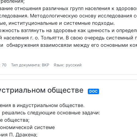
требления;
вание отношения различных групп населения к здорово
следования. Методологическую основу исследования 
ные, институциональные и системные подходы.
ность взглянуть на здоровье как ценность и определи
 населения г. о. Тольятти. В свою очередь системный
и обнаружения взаимосвязи между его основными компо
: 70
Тип документа: ВКР
Язык: русский
дустриальном обществе
DOC
ления в индустриальном обществе.
ю решались следующие основные задачи:
е общества;
экономической системе
ия П. Дракена;