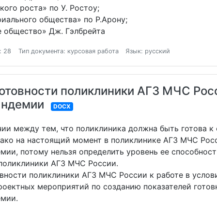
ого роста» по У. Ростоу;
иального общества» по Р.Арону;
е общество» Дж. Гэлбрейта
: 28
Тип документа: курсовая работа
Язык: русский
готовности поликлиники АГЗ МЧС Рос
андемии
DOCX
чии между тем, что поликлиника должна быть готова 
нако на настоящий момент в поликлинике АГЗ МЧС Росс
мии, потому нельзя определить уровень ее способности
 поликлиники АГЗ МЧС России.
вности поликлиники АГЗ МЧС России к работе в услов
проектных мероприятий по созданию показателей гото
емии.