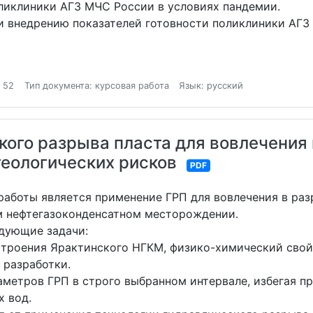
ликлиники АГЗ МЧС России в условиях пандемии.
и внедрению показателей готовности поликлиники АГЗ
 52
Тип документа: курсовая работа
Язык: русский
ого разрыва пласта для вовлечения 
геологических рисков
PDF
аботы является применение ГРП для вовлечения в разр
м нефтегазоконденсатном месторождении.
дующие задачи:
строения Ярактинского НГКМ, физико-химический свой
 разработки.
етров ГРП в строго выбранном интервале, избегая пр
х вод.