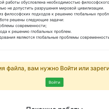
ной работы обусловлена необходимостью философског
лью не допустить разрушения мировой цивилизации.
из философских подходов к решению глобальных пробл
аботе решены следующие задачи:
облемы современности;
ода к решению глобальных проблем.
едования являются глобальные проблемы современност
ия файла, вам нужно Войти или зарег
Войти