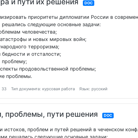
а и пути их решения
DOC
ализировать приоритеты дипломатии России в соврем
ю решались следующие основные задачи:
облемам человечества;
катастрофы и новых мировых войн;
ународного терроризма;
 бедности и отсталости;
 проблему;
аспекты продовольственной проблемы;
ие проблемы.
 33
Тип документа: курсовая работа
Язык: русский
и, проблемы, пути решения
DOC
и истоков, проблем и путей решений в чеченском конф
ями решались следующие основные задачи: