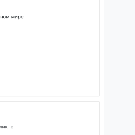
енном мире
ликте