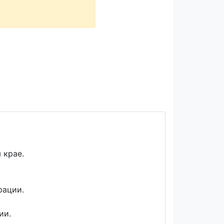
 крае.
рации.
ии.