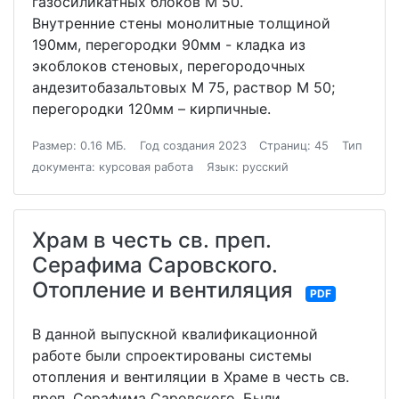
газосиликатных блоков М 50.
Внутренние стены монолитные толщиной
190мм, перегородки 90мм - кладка из
экоблоков стеновых, перегородочных
андезитобазальтовых М 75, раствор М 50;
перегородки 120мм – кирпичные.
Размер: 0.16 МБ.
Год создания 2023
Страниц: 45
Тип
документа: курсовая работа
Язык: русский
Храм в честь св. преп.
Серафима Саровского.
Отопление и вентиляция
PDF
В данной выпускной квалификационной
работе были спроектированы системы
отопления и вентиляции в Храме в честь св.
преп. Серафима Саровского. Были