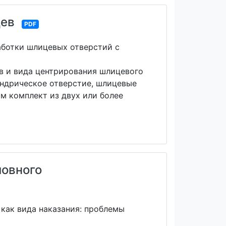
цев
PDF
аботки шлицевых отверстий с
ов и вида центрирования шлицевого
индрическое отверстие, шлицевые
им комплект из двух или более
ловного
как вида наказания: проблемы