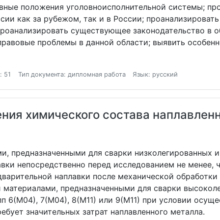
овные положения уголовноисполнительной системы; пр
ссии как за рубежом, так и в России; проанализироват
проанализировать существующее законодательство в 
 правовые проблемы в данной области; выявить особенн
: 51
Тип документа: дипломная работа
Язык: русский
ния химического состава наплавленн
и, предназначенными для сварки низколегированных и
авки непосредственно перед исследованием не менее, 
варительной наплавки после механической обработки 
 материалами, предназначенными для сварки высоколе
пп 6(М04), 7(М04), 8(М11) или 9(М11) при условии ос
ребует значительных затрат наплавленного металла.