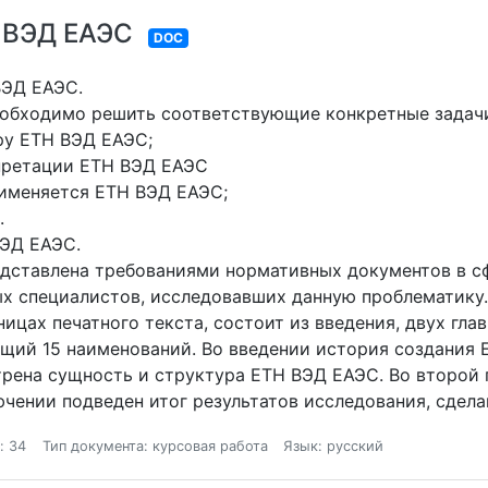
 ВЭД ЕАЭС
DOC
ВЭД ЕАЭС.
еобходимо решить соответствующие конкретные задач
ру ЕТН ВЭД ЕАЭС;
претации ЕТН ВЭД ЕАЭС
именяется ЕТН ВЭД ЕАЭС;
.
ВЭД ЕАЭС.
едставлена требованиями нормативных документов в с
х специалистов, исследовавших данную проблематику.
ицах печатного текста, состоит из введения, двух гла
щий 15 наименований. Во введении история создания
трена сущность и структура ЕТН ВЭД ЕАЭС. Во второй 
чении подведен итог результатов исследования, сдел
: 34
Тип документа: курсовая работа
Язык: русский