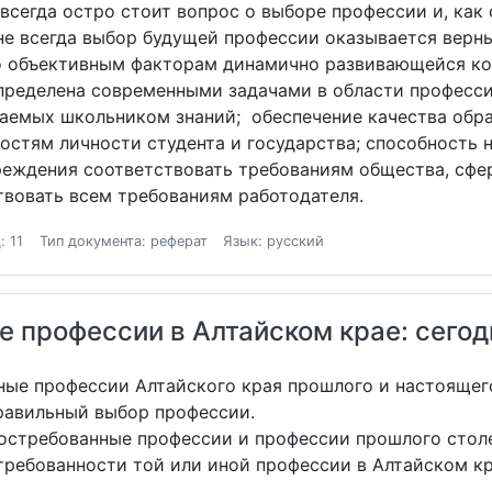
сегда остро стоит вопрос о выборе профессии и, как 
 не всегда выбор будущей профессии оказывается верн
по объективным факторам динамично развивающейся ко
пределена современными задачами в области професси
аемых школьником знаний; обеспечение качества обра
стям личности студента и государства; способность н
реждения соответствовать требованиям общества, сфе
твовать всем требованиям работодателя.
: 11
Тип документа: реферат
Язык: русский
 профессии в Алтайском крае: сегодн
ные профессии Алтайского края прошлого и настоящег
правильный выбор профессии.
остребованные профессии и профессии прошлого стол
требованности той или иной профессии в Алтайском к