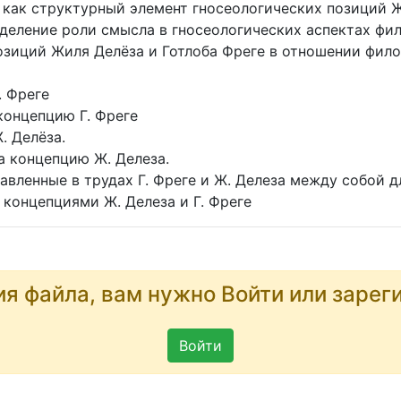
как структурный элемент гносеологических позиций Ж
деление роли смысла в гносеологических аспектах фи
озиций Жиля Делёза и Готлоба Фреге в отношении фил
. Фреге
концепцию Г. Фреге
 Делёза.
а концепцию Ж. Делеза.
вленные в трудах Г. Фреге и Ж. Делеза между собой д
концепциями Ж. Делеза и Г. Фреге
ия файла, вам нужно Войти или зарег
Войти