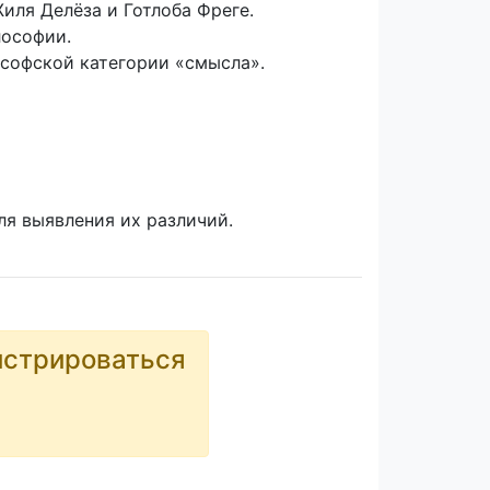
иля Делёза и Готлоба Фреге.
лософии.
ософской категории «смысла».
ля выявления их различий.
истрироваться