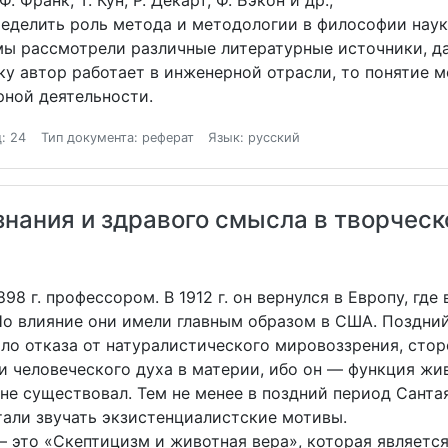
Франк, Т. Кун, Р. Декарт, Ф. Бэкон и др.;
делить роль метода и методологии в философии наук
мы рассмотрели различные литературные источники, д
у автор работает в инженерной отрасли, то понятие 
рной деятельности.
: 24
Тип документа: реферат
Язык: русский
нания и здравого смысла в творческ
98 г. профессором. В 1912 г. он вернулся в Европу, гд
 Но влияние они имели главным образом в США. Поздни
чало отказа от натуралистического мировоззрения, сто
и человеческого духа в материи, ибо он — функция жив
 не существовал. Тем не менее в поздний период Санта
тали звучать экзистенциалистские мотивы.
– это «Скептицизм и животная вера», которая являет