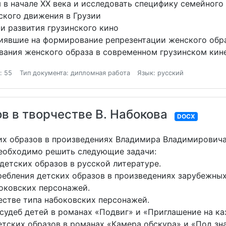
 начале XX века и исследовать специфику семейного
кого движения в Грузии
и развития грузинского кино
явшие на формирование репрезентации женского обра
ания женского образа в современном грузинском кин
: 55
Тип документа: дипломная работа
Язык: русский
в в творчестве В. Набокова
DOCX
ких образов в произведениях Владимира Владимировича
еобходимо решить следующие задачи:
детских образов в русской литературе.
ебления детских образов в произведениях зарубежных
оковских персонажей.
естве типа набоковских персонажей.
удеб детей в романах «Подвиг» и «Приглашение на ка
тских образов в романах «Камера обскура» и «Под зн