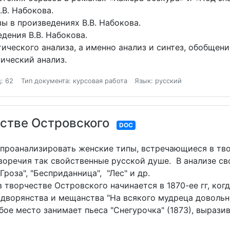
.В. Набокова.
ы в произведениях В.В. Набокова.
дения В.В. Набокова.
ческого анализа, а именно анализ и синтез, обобщени
ический анализ.
: 62
Тип документа: курсовая работа
Язык: русский
стве Островского
DOC
 проанализировать женские типы, встречающиеся в тво
воречия так свойственные русской душе. В анализе с
Гроза", "Бесприданница", "Лес" и др.
ворчестве Островского начинается в 1870-ее гг, ког
ворянства и мещанства "На всякого мудреца довольно 
Особое место занимает пьеса "Снегурочка" (1873), выра