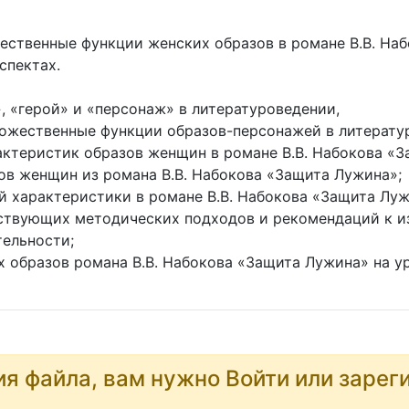
ественные функции женских образов в романе В.В. Наб
спектах.
, «герой» и «персонаж» в литературоведении,
дожественные функции образов-персонажей в литерату
актеристик образов женщин в романе В.В. Набокова «
ов женщин из романа В.В. Набокова «Защита Лужина»;
й характеристики в романе В.В. Набокова «Защита Луж
ествующих методических подходов и рекомендаций к и
тельности;
х образов романа В.В. Набокова «Защита Лужина» на у
ия файла, вам нужно Войти или зарег