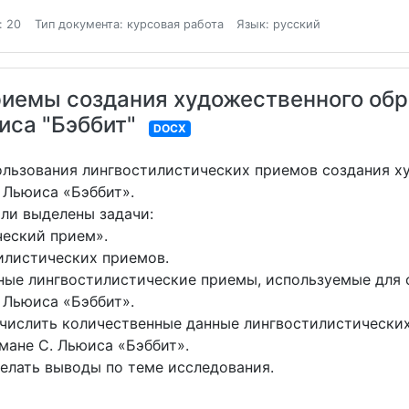
: 20
Тип документа: курсовая работа
Язык: русский
риемы создания художественного обр
иса "Бэббит"
DOCX
ользования лингвостилистических приемов создания х
 Льюиса «Бэббит».
ли выделены задачи:
ческий прием».
илистических приемов.
вные лингвостилистические приемы, используемые для 
 Льюиса «Бэббит».
вычислить количественные данные лингвостилистически
мане С. Льюиса «Бэббит».
делать выводы по теме исследования.