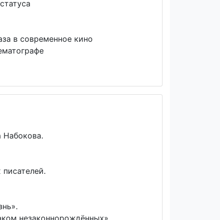
 статуса
за в современное кино
ематографе
 Набокова.
 писателей.
знь».
аком незаконнорождённых».