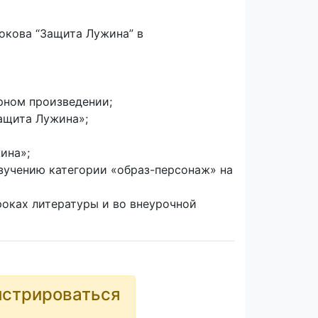
окова “Защита Лужина” в
рном произведении;
Защита Лужина»;
ина»;
зучению категории «образ-персонаж» на
роках литературы и во внеурочной
истрироваться