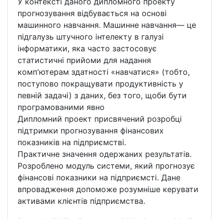
У контексті даного дипломного проекту
прогнозування відбувається на основі
машинного навчання. Машинне навчання— це
підгалузь штучного інтелекту в галузі
інформатики, яка часто застосовує
статистичні прийоми для надання
комп'ютерам здатності «навчатися» (тобто,
поступово покращувати продуктивність у
певній задачі) з даних, без того, щоби бути
програмованими явно
Дипломний проект присвячений розробці
підтримки прогнозування фінансових
показників на підприємстві.
Практичне значення одержаних результатів.
Розроблено модуль системи, який прогнозує
фінансові показники на підприємсті. Дане
впровадження допоможе розумніше керувати
активами клієнтів підприємства.