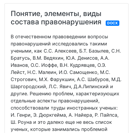
Понятие, элементы, виды
состава правонарушения
DOCX
В отечественном правоведении вопросы
правонарушений исследовались такими
учеными, как С.С. Алексеев, Б.Т. Базылев, С.Н.
Братусь, В.М. Ведяхин, Ю.А. Денисов, А.А.
Иванов, О.С. Иоффе, В.Н. Кудрявцев, О.Э.
Лейст, Н.С. Малеин, И.О. Самощенко, М.С.
Строгович, М.Х. Фарукшин, А.С. Шабуров, М.Д.
Шаргородский, Л.С. Явич, Д.А.Липинский и
другие. Решению проблем, характеризующих
отдельные аспекты правонарушений,
способствовали труды иностранных ученых:
И. Генри, Э. Дюркгейма, А. Найера, Р. Пайпса,
Ш. Роуна и это далеко еще не весь список
ученых, которые занимались проблемой